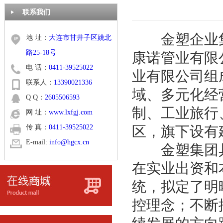
联系我们
金塑企业集团
地 址：
大连市甘井子区姚北
路25-18号
康诺管业有限
电 话：
0411-39525022
业有限公司组
联系人：
13390021336
域、多元化经
Q Q：
2605506593
制、工业旅行
网 址：
www.lxfgj.com
传 真：
0411-39525022
区，旗下设有
E-mail:
info@hgcx.cn
金塑集团具
在实业出资和
统，拟定了明
控理念；不断