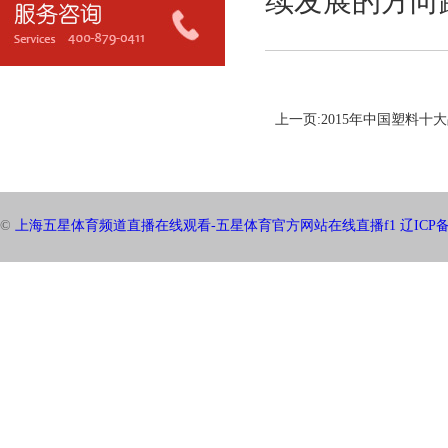
续发展的方向
上一页:2015年中国塑料十
©
上海五星体育频道直播在线观看-五星体育官方网站在线直播f1
辽ICP备