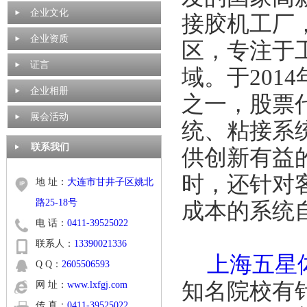
企业文化
接胶机工厂
企业资质
区，专注于
证言
域。于201
企业相册
之一，股票代
展会活动
统、粘接系
联系我们
供创新有益
时，还针对
地 址：
大连市甘井子区姚北
路25-18号
成本的系统
电 话：
0411-39525022
联系人：
13390021336
上海五星
Q Q：
2605506593
知名院校有
网 址：
www.lxfgj.com
传 真：
0411-39525022