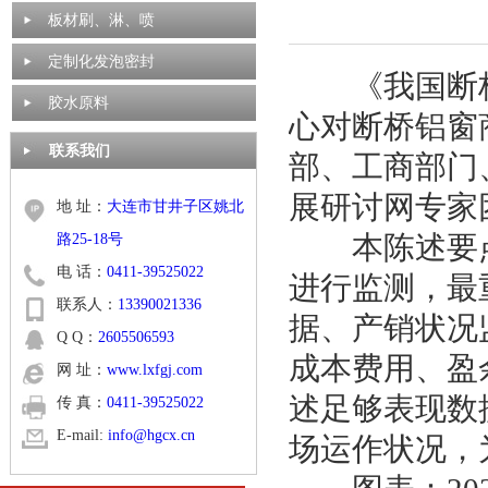
板材刷、淋、喷
定制化发泡密封
《我国断桥
胶水原料
心对断桥铝窗
联系我们
部、工商部门
展研讨网专家
地 址：
大连市甘井子区姚北
本陈述要点
路25-18号
电 话：
0411-39525022
进行监测，最
联系人：
13390021336
据、产销状况
Q Q：
2605506593
成本费用、盈
网 址：
www.lxfgj.com
述足够表现数
传 真：
0411-39525022
E-mail:
info@hgcx.cn
场运作状况，