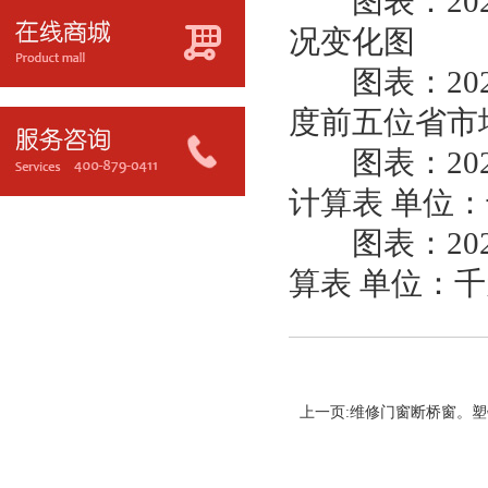
图表：202
况变化图
图表：202
度前五位省市
图表：202
计算表 单位
图表：202
算表 单位：
上一页:维修门窗断桥窗。