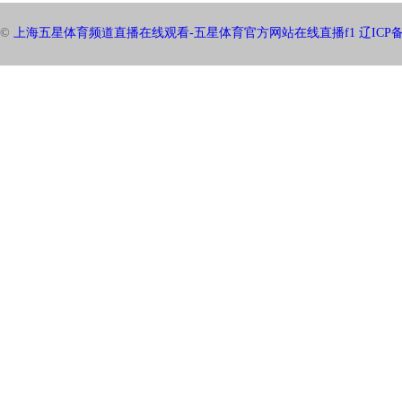
©
上海五星体育频道直播在线观看-五星体育官方网站在线直播f1
辽ICP备