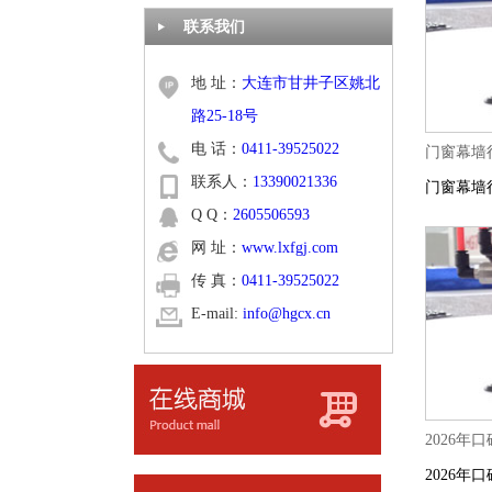
联系我们
地 址：
大连市甘井子区姚北
路25-18号
电 话：
0411-39525022
门窗幕墙
联系人：
13390021336
门窗幕墙
Q Q：
2605506593
网 址：
www.lxfgj.com
传 真：
0411-39525022
E-mail:
info@hgcx.cn
2026
2026